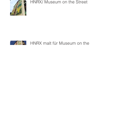
HNRX/ Museum on the Street
HNRX malt für Museum on the
street
Je größer desto besser!
Sat One Mural