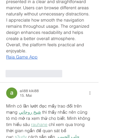
presented in a clear and straightforward 
manner. Users can browse different areas 
naturally without unnecessary distractions. 
I appreciate how smooth the navigation 
remains throughout usage. The organized 
design enhances readability and helps 
create a better overall atmosphere. 
Overall, the platform feels practical and 
enjoyable.
Raja Game App
Gefällt mir
Antworten
ali88 kiki88
15. Mai
Mình có lần lướt đọc mấy trao đổi trên 
mạng 
شيخ روحاني
 thì thấy nhắc nên cũng 
tò mò mở ra xem thử cho biết. Mình không 
tìm hiểu sâu 
rauhane
 chỉ xem qua trong 
thời gian ngắn để quan sát bố 
cục
 s3udy
 cách sắp xếp 
جلب الحبيب 