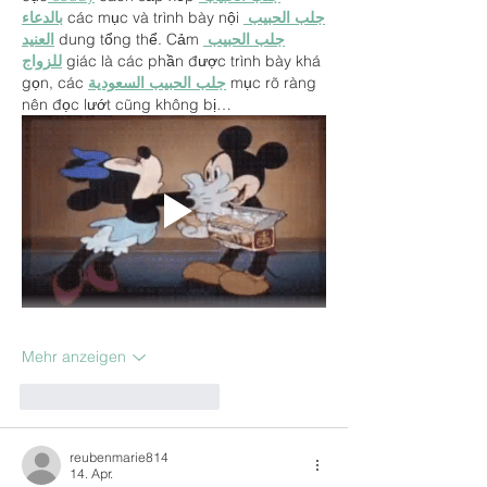
بالدعاء
 các mục và trình bày nội 
جلب الحبيب 
العنيد
 dung tổng thể. Cảm 
جلب الحبيب 
للزواج
 giác là các phần được trình bày khá 
gọn, các 
جلب الحبيب السعودية
 mục rõ ràng 
nên đọc lướt cũng không bị…
Mehr anzeigen
Gefällt mir
Antworten
reubenmarie814
14. Apr.