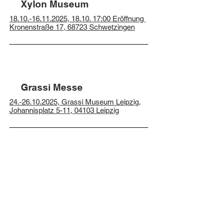
Xylon Museum
18.10.-16.11.2025
, 18.10. 17:00 Eröffnung
Kronenstraße 17, 68723 Schwetzingen
Grassi Messe
24.-26.10.2025
, Grassi Museum Leipzig,
Johannisplatz 5-11, 04103 Leipzig
OPEN STUDIOS -
Atelierfrankfurt
21. -23.11.2025
,
ATELIERFRANKFURT, Schwdlerstraße 1-5
60314 Frankfurt am Main, Raum 3.14 &